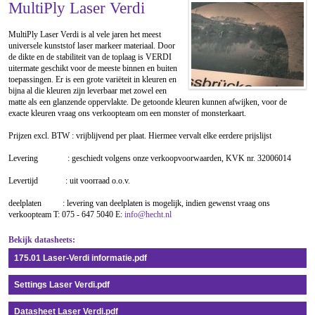
MultiPly Laser Verdi
MultiPly Laser Verdi is al vele jaren het meest
universele kunststof laser markeer materiaal. Door
de dikte en de stabiliteit van de toplaag is VERDI
uitermate geschikt voor de meeste binnen en buiten
toepassingen. Er is een grote variëteit in kleuren en
bijna al die kleuren zijn leverbaar met zowel een
matte als een glanzende oppervlakte. De getoonde kleuren kunnen afwijken, voor de
exacte kleuren vraag ons verkoopteam om een monster of monsterkaart.
Prijzen excl. BTW : vrijblijvend per plaat. Hiermee vervalt elke eerdere prijslijst
Levering : geschiedt volgens onze verkoopvoorwaarden, KVK nr. 32006014
Levertijd : uit voorraad o.o.v.
deelplaten : levering van deelplaten is mogelijk, indien gewenst vraag ons
verkoopteam T: 075 - 647 5040 E:
info@hecht.nl
Bekijk datasheets:
175.01 Laser-Verdi informatie.pdf
Settings Laser Verdi.pdf
Datasheet Laser Verdi.pdf