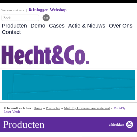
Inloggen Webshop
Werken met ons
|
Producten
Demo
Cases
Actie & Nieuws
Over Ons
Contact
U bevindt zich hier:
Home
»
Producten
»
MultiPly Graveer- lasermateriaal
»
MultiPly
Laser Verdi
Producten
afdrukken