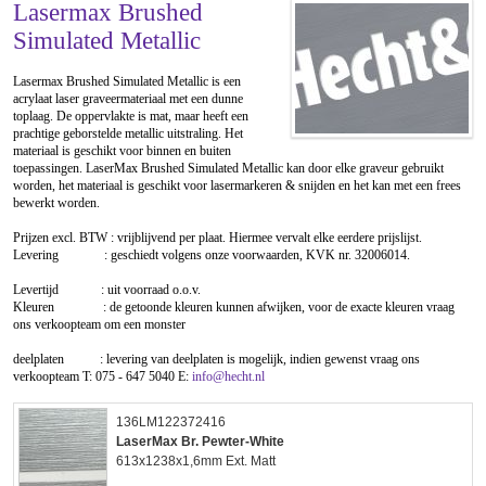
Lasermax Brushed
Simulated Metallic
Lasermax Brushed Simulated Metallic is een
acrylaat laser graveermateriaal met een dunne
toplaag. De oppervlakte is mat, maar heeft een
prachtige geborstelde metallic uitstraling. Het
materiaal is geschikt voor binnen en buiten
toepassingen. LaserMax Brushed Simulated Metallic kan door elke graveur gebruikt
worden, het materiaal is geschikt voor lasermarkeren & snijden en het kan met een frees
bewerkt worden.
Prijzen excl. BTW : vrijblijvend per plaat. Hiermee vervalt elke eerdere prijslijst.
Levering : geschiedt volgens onze voorwaarden, KVK nr. 32006014.
Levertijd : uit voorraad o.o.v.
Kleuren : de getoonde kleuren kunnen afwijken, voor de exacte kleuren vraag
ons verkoopteam om een monster
deelplaten : levering van deelplaten is mogelijk, indien gewenst vraag ons
verkoopteam T: 075 - 647 5040 E:
info@hecht.nl
136LM122372416
LaserMax Br. Pewter-White
613x1238x1,6mm Ext. Matt