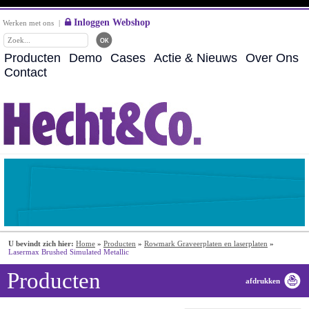
Inloggen Webshop
Werken met ons
|
Producten
Demo
Cases
Actie & Nieuws
Over Ons
Contact
U bevindt zich hier:
Home
»
Producten
»
Rowmark Graveerplaten en laserplaten
»
Lasermax Brushed Simulated Metallic
Producten
afdrukken