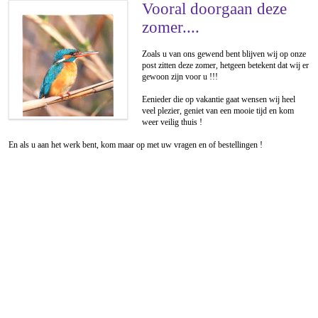
Vooral doorgaan deze
zomer....
Zoals u van ons gewend bent blijven wij op onze
post zitten deze zomer, hetgeen betekent dat wij er
gewoon zijn voor u !!!
Eenieder die op vakantie gaat wensen wij heel
veel plezier, geniet van een mooie tijd en kom
weer veilig thuis !
En als u aan het werk bent, kom maar op met uw vragen en of bestellingen !
© 2026 |
C. Hecht & Co. b.v.
|
Privacy Statement
| Samsonweg 57, 1521 RB
Wormerveer, Netherlands | + 31 75 647 5040 | Email:
Info@hecht.nl