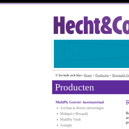
U bevindt zich hier:
Home
»
Producten
»
Rowmark Gra
Producten
MultiPly Graveer- lasermateriaal
Acrylaat in diverse uitvoeringen
Ro
Multipal (=Resopal)
ze
MultiPly Verdi
pr
Astraply