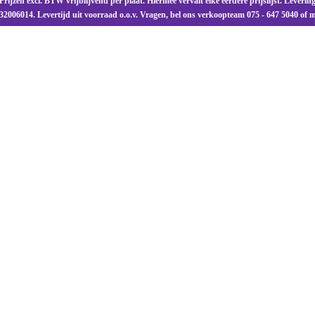
Prijzen excl. BTW vrijblijvend per plaat. Hiermee vervalt elke eerdere prijslijst. Leve
32006014. Levertijd uit voorraad o.o.v. Vragen, bel ons verkoopteam 075 - 647 5040 of 