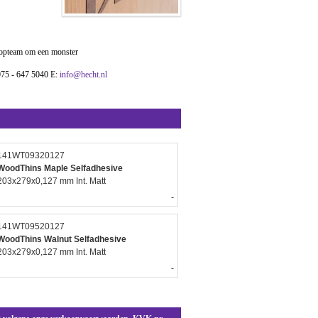
opteam om een monster
075 - 647 5040 E:
info@hecht.nl
141WT09320127
WoodThins Maple Selfadhesive
203x279x0,127 mm Int. Matt
-
141WT09520127
WoodThins Walnut Selfadhesive
203x279x0,127 mm Int. Matt
-