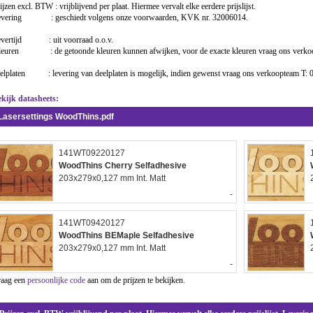
ijzen excl. BTW : vrijblijvend per plaat. Hiermee vervalt elke eerdere prijslijst.
evering : geschiedt volgens onze voorwaarden, KVK nr. 32006014.
evertijd : uit voorraad o.o.v.
euren : de getoonde kleuren kunnen afwijken, voor de exacte kleuren vraag ons verko
elplaten : levering van deelplaten is mogelijk, indien gewenst vraag ons verkoopteam T: 
kijk datasheets:
Lasersettings WoodThins.pdf
141WT09220127
WoodThins Cherry Selfadhesive
203x279x0,127 mm Int. Matt
-
141WT09420127
WoodThins BEMaple Selfadhesive
203x279x0,127 mm Int. Matt
-
raag een
persoonlijke code
aan om de prijzen te bekijken.