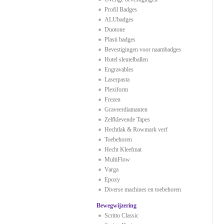
Profil Badges
ALUbadges
Duotone
Plasti badges
Bevestigingen voor naambadges
Hotel sleutelballen
Engravables
Laserpasta
Plexiform
Frezen
Graveerdiamanten
Zelfklevende Tapes
Hechtlak & Rowmark verf
Toebehoren
Hecht Kleefmat
MultiFlow
Varga
Epoxy
Diverse machines en toebehoren
Bewegwijzering
Scritto Classic