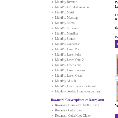
MultiPly Reverso
Pr
L
MultiPly Eloxal aluminium
MultiPly Metal
L
MultiPly Messing
Kl
MultiPly Micro
de
MultiPly Structura
MultiPly Metallica
Be
MultiPly Stones
MultiPly Goldcoast
MultiPly Laser Micro
MultiPly Laser Folie
MultiPly Laser Verdi 2
MultiPly Laser Verdi
MultiPly Laser Reverso
MultiPly Laser Metal
MultiPly Alusub
MultiPly Laser Stempelmateriaal
Multiply Geolied Hout voor de Laser
Rowmark Graveerplaten en laserplaten
Rowmark UltraGrave Matt & Satin
V
Rowmark ColorHues
Rowmark ColorHues Glitter