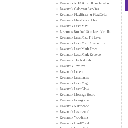
Rowmark ADA & Braille materialen
Rowmark Colorcast Acrylics
Rowmark FlexiBrass & FlexiColor
Rowmark MetalGraph Plus
Rowmark LaserMax
Lasermax Brushed Simulated Metallic
Rowmark LaserMax Tri-Layer
Rowmark LaserMax Reverse LB
Rowmark LaserMark Front
Rowmark LaserMark Reverse
Rowmark The Naturals
Rowmark Textures
Rowmark Lucent
Rowmark Laserlights
Rowmark LaserMag
Rowmark LaserGlow
Rowmark Message Board
Rowmark Fibergrave
Rowmark Alderwood
Rowmark Laserwood
Rowmark Woodthins
Rowmark HardWood