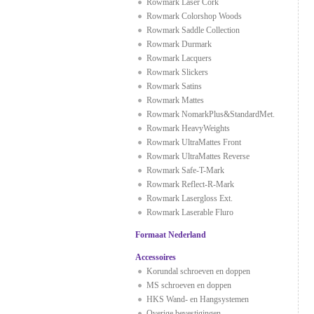
Rowmark Laser Cork
Rowmark Colorshop Woods
Rowmark Saddle Collection
Rowmark Durmark
Rowmark Lacquers
Rowmark Slickers
Rowmark Satins
Rowmark Mattes
Rowmark NomarkPlus&StandardMet.
Rowmark HeavyWeights
Rowmark UltraMattes Front
Rowmark UltraMattes Reverse
Rowmark Safe-T-Mark
Rowmark Reflect-R-Mark
Rowmark Lasergloss Ext.
Rowmark Laserable Fluro
Formaat Nederland
Accessoires
Korundal schroeven en doppen
MS schroeven en doppen
HKS Wand- en Hangsystemen
Overige bevestigingen