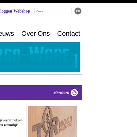
loggen Webshop
ieuws
Over Ons
Contact
afdrukken
tgevoerd met een
en natuurlijk