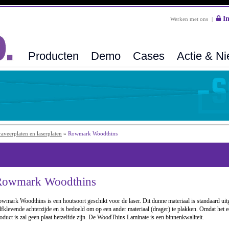
In
Werken met ons
|
Producten
Demo
Cases
Actie & N
veerplaten en laserplaten
»
Rowmark Woodthins
Rowmark Woodthins
wmark Woodthins is een houtsoort geschikt voor de laser. Dit dunne materiaal is standaard ui
lfklevende achterzijde en is bedoeld om op een ander materiaal (drager) te plakken. Omdat het e
oduct is zal geen plaat hetzelfde zijn. De WoodThins Laminate is een binnenkwaliteit.