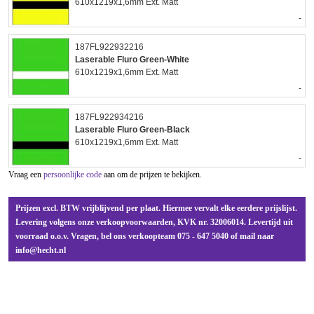
610x1219x1,6mm Ext. Matt
-
187FL922932216
Laserable Fluro Green-White
610x1219x1,6mm Ext. Matt
-
187FL922934216
Laserable Fluro Green-Black
610x1219x1,6mm Ext. Matt
-
Vraag een
persoonlijke code
aan om de prijzen te bekijken.
Prijzen excl. BTW vrijblijvend per plaat. Hiermee vervalt elke eerdere prijslijst.
Levering volgens onze verkoopvoorwaarden, KVK nr. 32006014. Levertijd uit
voorraad o.o.v. Vragen, bel ons verkoopteam 075 - 647 5040 of mail naar
info@hecht.nl