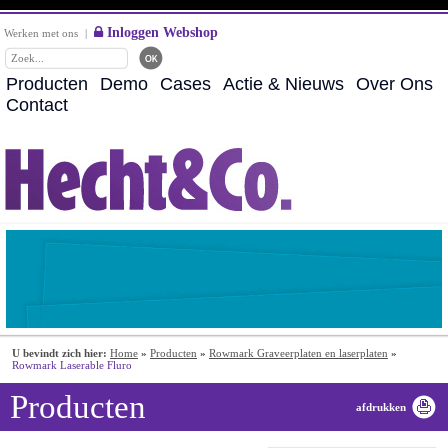
Inloggen Webshop
Werken met ons
|
Producten
Demo
Cases
Actie & Nieuws
Over Ons
Contact
U bevindt zich hier:
Home
»
Producten
»
Rowmark Graveerplaten en laserplaten
»
Rowmark Laserable Fluro
Producten
afdrukken