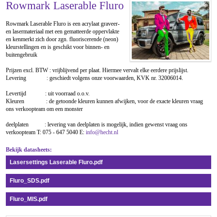
Rowmark Laserable Fluro
Rowmark Laserable Fluro is een acrylaat graveer-
en lasermateriaal met een gematteerde oppervlakte
en kenmerkt zich door zgn. fluoriscerende (neon)
kleurstellingen en is geschikt voor binnen- en
buitengebruik
Prijzen excl. BTW : vrijblijvend per plaat. Hiermee vervalt elke eerdere prijslijst.
Levering : geschiedt volgens onze voorwaarden, KVK nr. 32006014.
Levertijd : uit voorraad o.o.v.
Kleuren : de getoonde kleuren kunnen afwijken, voor de exacte kleuren vraag
ons verkoopteam om een monster
deelplaten : levering van deelplaten is mogelijk, indien gewenst vraag ons
verkoopteam T: 075 - 647 5040 E:
info@hecht.nl
Bekijk datasheets:
Lasersettings Laserable Fluro.pdf
Fluro_SDS.pdf
Fluro_MIS.pdf