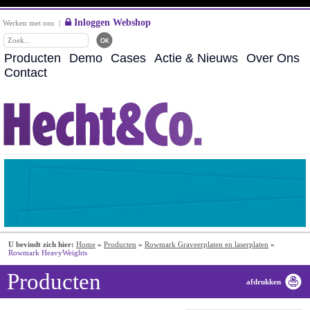
Inloggen Webshop
Werken met ons
|
Producten
Demo
Cases
Actie & Nieuws
Over Ons
Contact
U bevindt zich hier:
Home
»
Producten
»
Rowmark Graveerplaten en laserplaten
»
Rowmark HeavyWeights
Producten
afdrukken