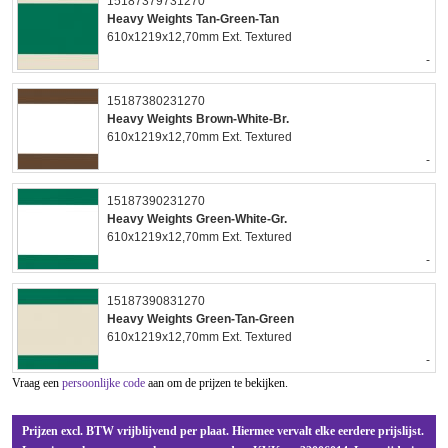
15187379731270
Heavy Weights Tan-Green-Tan
610x1219x12,70mm Ext. Textured
-
15187380231270
Heavy Weights Brown-White-Br.
610x1219x12,70mm Ext. Textured
-
15187390231270
Heavy Weights Green-White-Gr.
610x1219x12,70mm Ext. Textured
-
15187390831270
Heavy Weights Green-Tan-Green
610x1219x12,70mm Ext. Textured
-
Vraag een
persoonlijke code
aan om de prijzen te bekijken.
Prijzen excl. BTW vrijblijvend per plaat. Hiermee vervalt elke eerdere prijslijst.