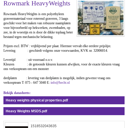
Rowmark HeavyWeights
Rowmark HeavyWeights is een polyethyleen
graveermateriaal voor roterend graveren, 3 laags
geschikt voor het maken van robuuste naamplaten
voor bijvoorbeeld op hekwerken, zwembaden, op
zee, in de woestijn en is door de dikke toplaag beter
bestand tegen mechanische belasting.
Prijzen excl. BTW : vrijblijvend per plaat. Hiermee vervalt elke eerdere prijslijst.
Levering : geschiedt volgens onze voorwaarden, KVK nr. 32006014.
Levertijd : uit voorraad o.o.v.
Kleuren : de getoonde kleuren kunnen afwijken, voor de exacte kleuren vraag
ons verkoopteam om een monster
deelplaten : levering van deelplaten is mogelijk, indien gewenst vraag ons
verkoopteam T: 075 - 647 5040 E:
info@hecht.nl
Bekijk datasheets:
Heavy weights physical properties.pdf
Heavy Weights MSDS.pdf
1518532043635