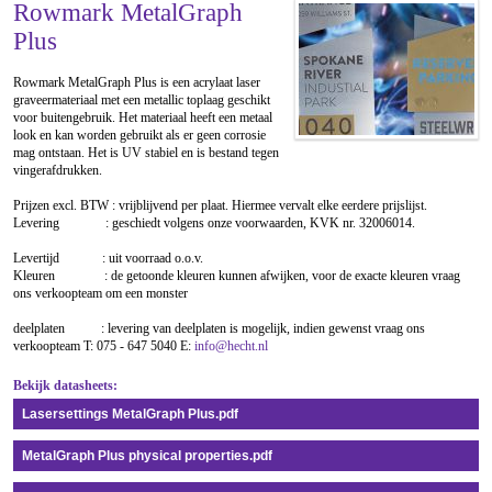
Rowmark MetalGraph
Plus
Rowmark MetalGraph Plus is een acrylaat laser
graveermateriaal met een metallic toplaag geschikt
voor buitengebruik. Het materiaal heeft een metaal
look en kan worden gebruikt als er geen corrosie
mag ontstaan. Het is UV stabiel en is bestand tegen
vingerafdrukken.
Prijzen excl. BTW : vrijblijvend per plaat. Hiermee vervalt elke eerdere prijslijst.
Levering : geschiedt volgens onze voorwaarden, KVK nr. 32006014.
Levertijd : uit voorraad o.o.v.
Kleuren : de getoonde kleuren kunnen afwijken, voor de exacte kleuren vraag
ons verkoopteam om een monster
deelplaten : levering van deelplaten is mogelijk, indien gewenst vraag ons
verkoopteam T: 075 - 647 5040 E:
info@hecht.nl
Bekijk datasheets:
Lasersettings MetalGraph Plus.pdf
MetalGraph Plus physical properties.pdf