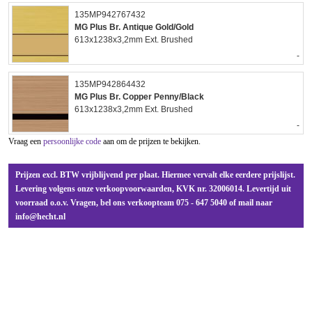
135MP942767432
MG Plus Br. Antique Gold/Gold
613x1238x3,2mm Ext. Brushed
-
135MP942864432
MG Plus Br. Copper Penny/Black
613x1238x3,2mm Ext. Brushed
-
Vraag een
persoonlijke code
aan om de prijzen te bekijken.
Prijzen excl. BTW vrijblijvend per plaat. Hiermee vervalt elke eerdere prijslijst.
Levering volgens onze verkoopvoorwaarden, KVK nr. 32006014. Levertijd uit
voorraad o.o.v. Vragen, bel ons verkoopteam 075 - 647 5040 of mail naar
info@hecht.nl