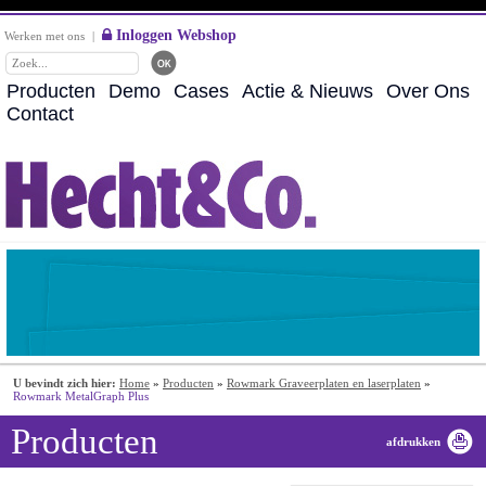
Inloggen Webshop
Werken met ons
|
Producten
Demo
Cases
Actie & Nieuws
Over Ons
Contact
U bevindt zich hier:
Home
»
Producten
»
Rowmark Graveerplaten en laserplaten
»
Rowmark MetalGraph Plus
Producten
afdrukken