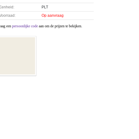
Eenheid:
PLT
Voorraad:
Op aanvraag
raag een
persoonlijke code
aan om de prijzen te bekijken.