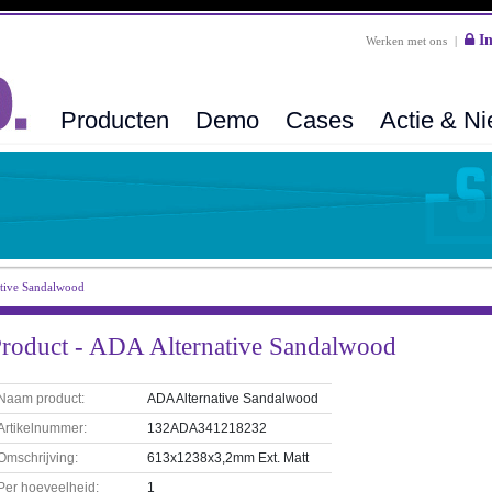
In
Werken met ons
|
Producten
Demo
Cases
Actie & N
tive Sandalwood
roduct - ADA Alternative Sandalwood
Naam product:
ADA Alternative Sandalwood
Artikelnummer:
132ADA341218232
Omschrijving:
613x1238x3,2mm Ext. Matt
Per hoeveelheid:
1