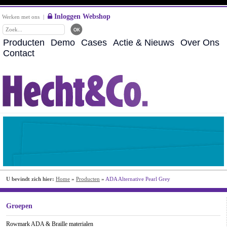
Inloggen Webshop
Werken met ons
|
Producten
Demo
Cases
Actie & Nieuws
Over Ons
Contact
U bevindt zich hier:
Home
»
Producten
»
ADA Alternative Pearl Grey
Groepen
Rowmark ADA & Braille materialen