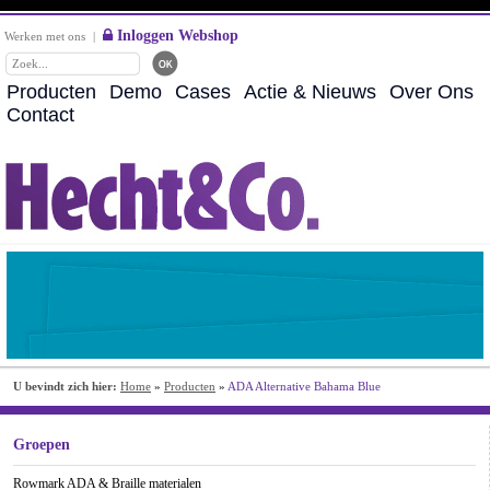
Inloggen Webshop
Werken met ons
|
Producten
Demo
Cases
Actie & Nieuws
Over Ons
Contact
U bevindt zich hier:
Home
»
Producten
»
ADA Alternative Bahama Blue
Groepen
Rowmark ADA & Braille materialen