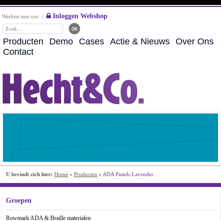
Inloggen Webshop
Werken met ons
|
Producten
Demo
Cases
Actie & Nieuws
Over Ons
Contact
U bevindt zich hier:
Home
»
Producten
»
ADA Pastels Lavender
Groepen
Rowmark ADA & Braille materialen