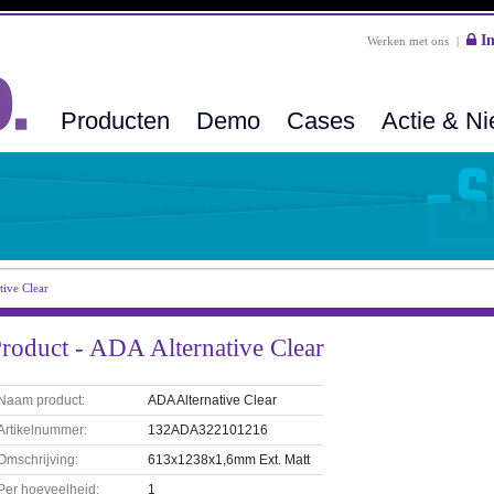
In
Werken met ons
|
Producten
Demo
Cases
Actie & N
ive Clear
roduct - ADA Alternative Clear
Naam product:
ADA Alternative Clear
Artikelnummer:
132ADA322101216
Omschrijving:
613x1238x1,6mm Ext. Matt
Per hoeveelheid:
1