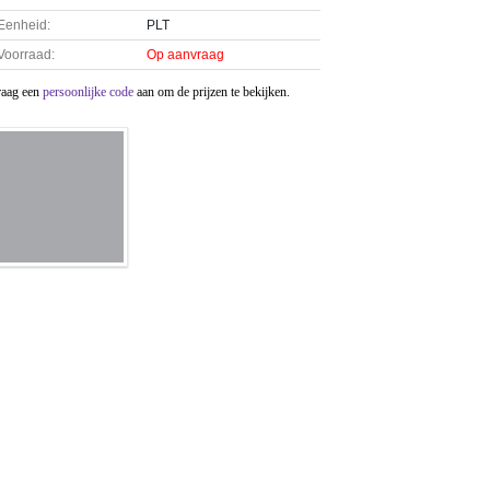
Eenheid:
PLT
Voorraad:
Op aanvraag
raag een
persoonlijke code
aan om de prijzen te bekijken.