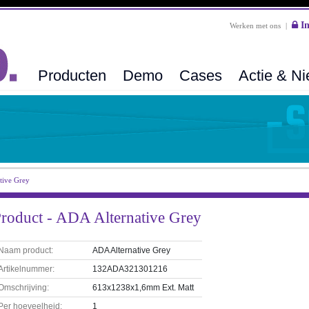
In
Werken met ons
|
Producten
Demo
Cases
Actie & N
tive Grey
roduct - ADA Alternative Grey
Naam product:
ADA Alternative Grey
Artikelnummer:
132ADA321301216
Omschrijving:
613x1238x1,6mm Ext. Matt
Per hoeveelheid:
1