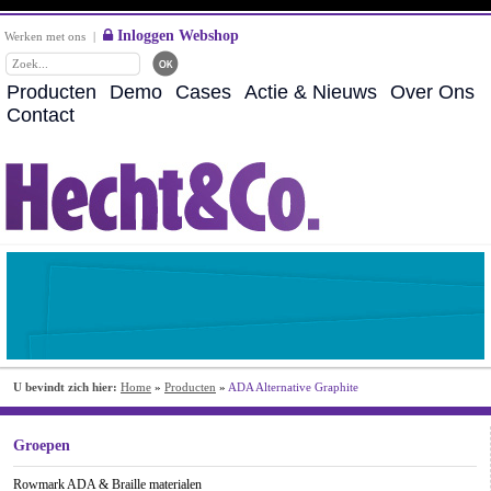
Inloggen Webshop
Werken met ons
|
Producten
Demo
Cases
Actie & Nieuws
Over Ons
Contact
U bevindt zich hier:
Home
»
Producten
»
ADA Alternative Graphite
Groepen
Rowmark ADA & Braille materialen