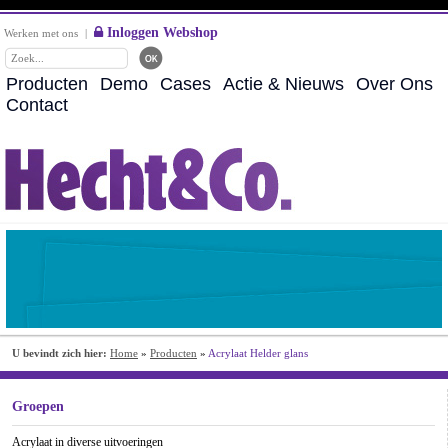
Inloggen Webshop
Werken met ons
|
Producten
Demo
Cases
Actie & Nieuws
Over Ons
Contact
U bevindt zich hier:
Home
»
Producten
»
Acrylaat Helder glans
Groepen
Acrylaat in diverse uitvoeringen