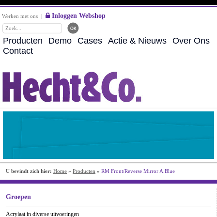
Inloggen Webshop
Werken met ons
|
Producten
Demo
Cases
Actie & Nieuws
Over Ons
Contact
U bevindt zich hier:
Home
»
Producten
»
RM Front/Reverse Mirror A.Blue
Groepen
Acrylaat in diverse uitvoeringen