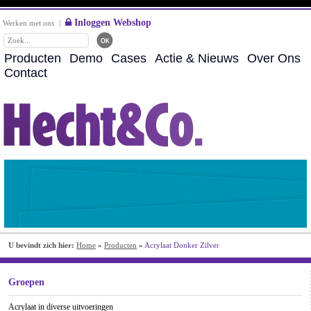
Inloggen Webshop
Werken met ons
|
Producten
Demo
Cases
Actie & Nieuws
Over Ons
Contact
U bevindt zich hier:
Home
»
Producten
»
Acrylaat Donker Zilver
Groepen
Acrylaat in diverse uitvoeringen