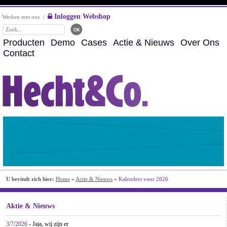
Inloggen Webshop
Werken met ons
|
Producten
Demo
Cases
Actie & Nieuws
Over Ons
Contact
U bevindt zich hier:
Home
»
Actie & Nieuws
»
Kalenders voor 2026
Aktie & Nieuws
3/7/2026
- Jaja, wij zijn er