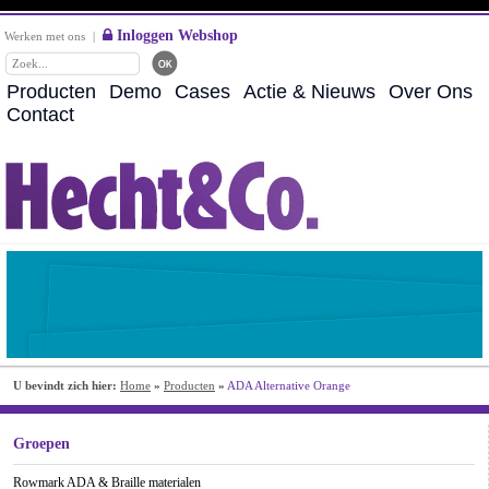
Inloggen Webshop
Werken met ons
|
Producten
Demo
Cases
Actie & Nieuws
Over Ons
Contact
U bevindt zich hier:
Home
»
Producten
»
ADA Alternative Orange
Groepen
Rowmark ADA & Braille materialen