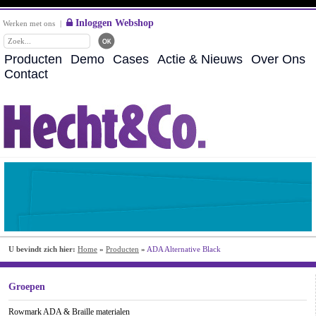
Inloggen Webshop
Werken met ons
|
Producten
Demo
Cases
Actie & Nieuws
Over Ons
Contact
U bevindt zich hier:
Home
»
Producten
»
ADA Alternative Black
Groepen
Rowmark ADA & Braille materialen