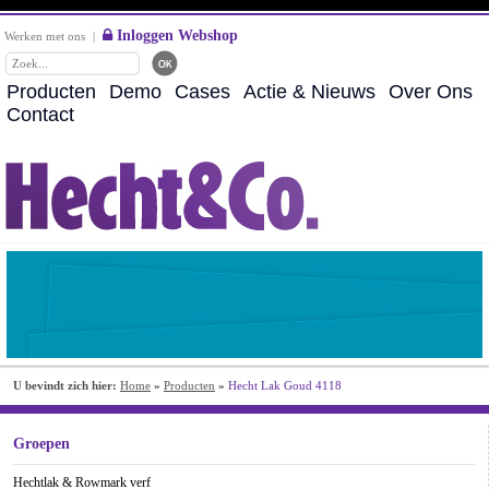
Inloggen Webshop
Werken met ons
|
Producten
Demo
Cases
Actie & Nieuws
Over Ons
Contact
U bevindt zich hier:
Home
»
Producten
»
Hecht Lak Goud 4118
Groepen
Hechtlak & Rowmark verf