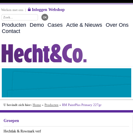
Inloggen Webshop
Werken met ons
|
Producten
Demo
Cases
Actie & Nieuws
Over Ons
Contact
U bevindt zich hier:
Home
»
Producten
»
RM PaintPlus Primary 227gr
Groepen
Hechtlak & Rowmark verf