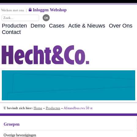
Inloggen Webshop
Werken met ons
|
Producten
Demo
Cases
Actie & Nieuws
Over Ons
Contact
U bevindt zich hier:
Home
»
Producten
»
Afstandbus rvs 50 st
Groepen
Overige bevestigingen