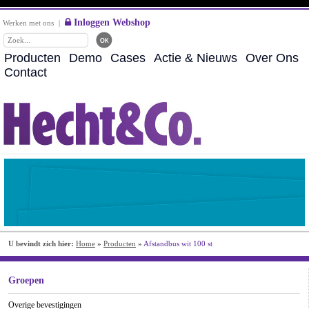
Inloggen Webshop
Werken met ons
|
Producten
Demo
Cases
Actie & Nieuws
Over Ons
Contact
U bevindt zich hier:
Home
»
Producten
»
Afstandbus wit 100 st
Groepen
Overige bevestigingen