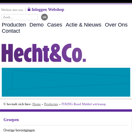
Inloggen Webshop
Werken met ons
|
Producten
Demo
Cases
Actie & Nieuws
Over Ons
Contact
U bevindt zich hier:
Home
»
Producten
»
FIXING Rond Middel wit/transp.
Groepen
Overige bevestigingen