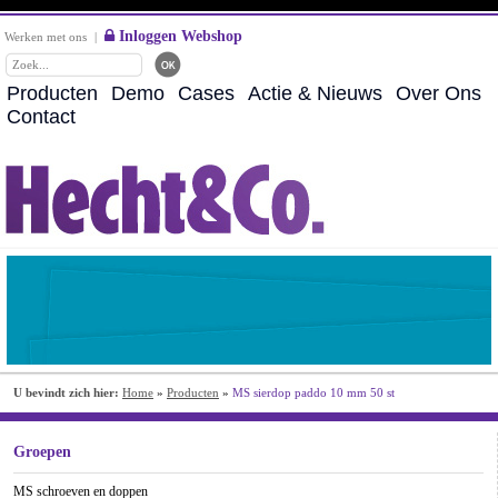
Inloggen Webshop
Werken met ons
|
Producten
Demo
Cases
Actie & Nieuws
Over Ons
Contact
U bevindt zich hier:
Home
»
Producten
»
MS sierdop paddo 10 mm 50 st
Groepen
MS schroeven en doppen