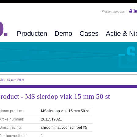
In
Werken met ons
|
Producten
Demo
Cases
Actie & N
vlak 15 mm 50 st
roduct - MS sierdop vlak 15 mm 50 st
Naam product:
MS sierdop vlak 15 mm 50 st
Artikelnummer:
2611519321
Omschrijving:
chroom mat voor schroef #5
Per hoeveelheid:
1