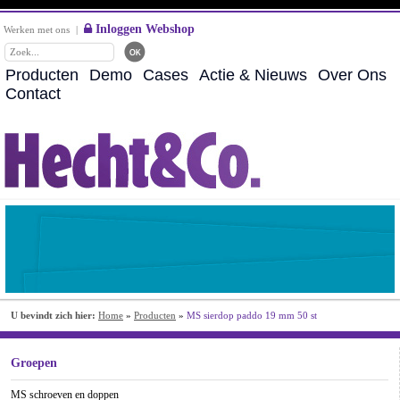
Inloggen Webshop
Werken met ons
|
Producten
Demo
Cases
Actie & Nieuws
Over Ons
Contact
U bevindt zich hier:
Home
»
Producten
»
MS sierdop paddo 19 mm 50 st
Groepen
MS schroeven en doppen