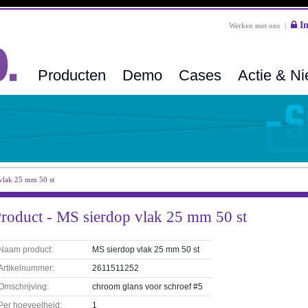
In
Werken met ons
|
Producten
Demo
Cases
Actie & N
vlak 25 mm 50 st
roduct - MS sierdop vlak 25 mm 50 st
Naam product:
MS sierdop vlak 25 mm 50 st
Artikelnummer:
2611511252
Omschrijving:
chroom glans voor schroef #5
Per hoeveelheid:
1