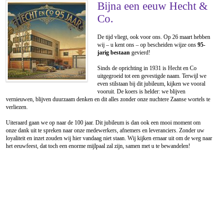
Bijna een eeuw Hecht &
Co.
De tijd vliegt, ook voor ons. Op 26 maart hebben
wij – u kent ons – op bescheiden wijze ons
95-
jarig bestaan
gevierd!
Sinds de oprichting in 1931 is Hecht en Co
uitgegroeid tot een gevestigde naam. Terwijl we
even stilstaan bij dit jubileum, kijken we vooral
vooruit. De koers is helder: we blijven
vernieuwen, blijven duurzaam denken en dit alles zonder onze nuchtere Zaanse wortels te
verliezen.
Uiteraard gaan we op naar de 100 jaar. Dit jubileum is dan ook een mooi moment om
onze dank uit te spreken naar onze medewerkers, afnemers en leveranciers. Zonder uw
loyaliteit en inzet zouden wij hier vandaag niet staan. Wij kijken ernaar uit om de weg naar
het eeuwfeest, dat toch een enorme mijlpaal zal zijn, samen met u te bewandelen!