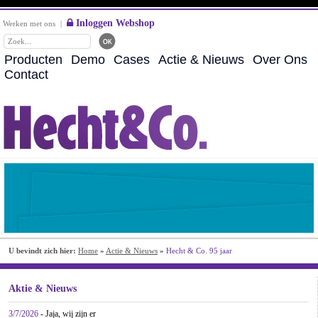
Inloggen Webshop
Werken met ons
|
Producten
Demo
Cases
Actie & Nieuws
Over Ons
Contact
U bevindt zich hier:
Home
»
Actie & Nieuws
»
Hecht & Co. 95 jaar
Aktie & Nieuws
3/7/2026
- Jaja, wij zijn er