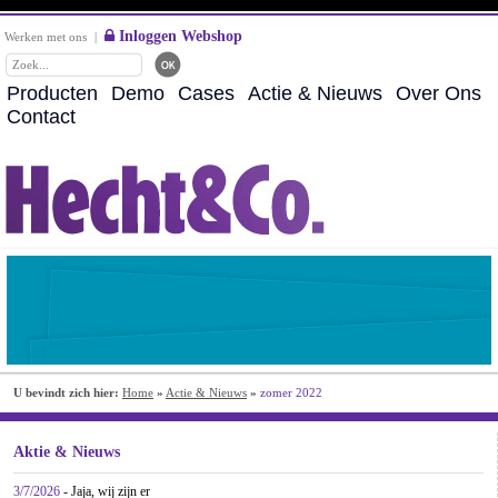
Inloggen Webshop
Werken met ons
|
Producten
Demo
Cases
Actie & Nieuws
Over Ons
Contact
U bevindt zich hier:
Home
»
Actie & Nieuws
»
zomer 2022
Aktie & Nieuws
3/7/2026
- Jaja, wij zijn er