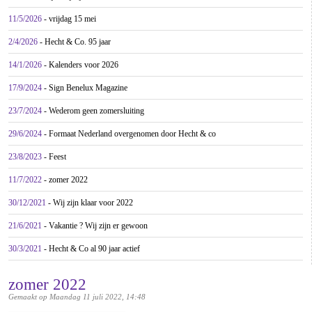
11/5/2026
- vrijdag 15 mei
2/4/2026
- Hecht & Co. 95 jaar
14/1/2026
- Kalenders voor 2026
17/9/2024
- Sign Benelux Magazine
23/7/2024
- Wederom geen zomersluiting
29/6/2024
- Formaat Nederland overgenomen door Hecht & co
23/8/2023
- Feest
11/7/2022
- zomer 2022
30/12/2021
- Wij zijn klaar voor 2022
21/6/2021
- Vakantie ? Wij zijn er gewoon
30/3/2021
- Hecht & Co al 90 jaar actief
zomer 2022
Gemaakt op Maandag 11 juli 2022, 14:48