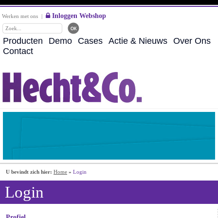
Inloggen Webshop
Werken met ons
|
Producten
Demo
Cases
Actie & Nieuws
Over Ons
Contact
U bevindt zich hier:
Home
»
Login
Login
Profiel