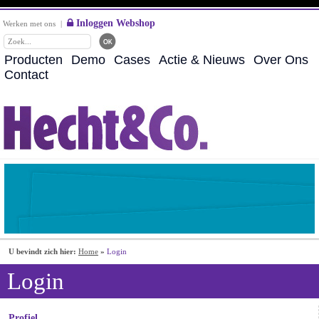
Inloggen Webshop
Werken met ons
|
Producten
Demo
Cases
Actie & Nieuws
Over Ons
Contact
U bevindt zich hier:
Home
»
Login
Login
Profiel