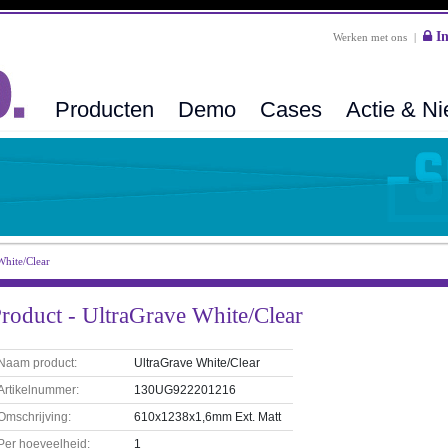
In
Werken met ons
|
Producten
Demo
Cases
Actie & N
White/Clear
roduct - UltraGrave White/Clear
Naam product:
UltraGrave White/Clear
Artikelnummer:
130UG922201216
Omschrijving:
610x1238x1,6mm Ext. Matt
Per hoeveelheid:
1