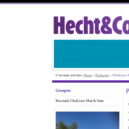
U bevindt zich hier:
Home
»
Producten
»
UltraGrave 
P
Groepen
Rowmark UltraGrave Matt & Satin