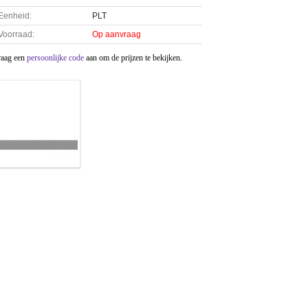
Eenheid:
PLT
Voorraad:
Op aanvraag
raag een
persoonlijke code
aan om de prijzen te bekijken.