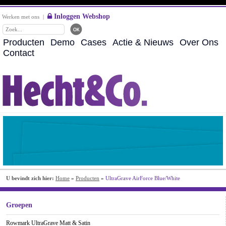
Inloggen Webshop
Werken met ons
|
Producten
Demo
Cases
Actie & Nieuws
Over Ons
Contact
U bevindt zich hier:
Home
»
Producten
»
UltraGrave AirForce Blue/White
Groepen
Rowmark UltraGrave Matt & Satin