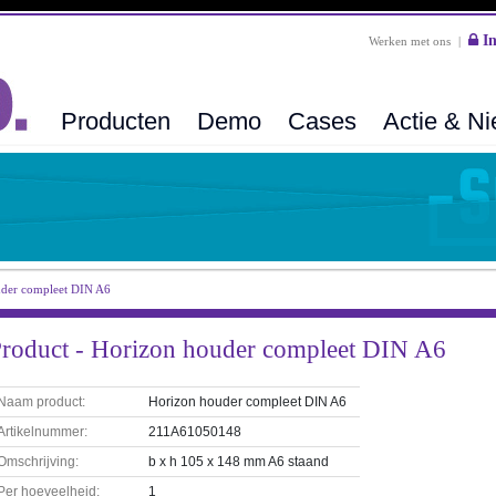
In
Werken met ons
|
Producten
Demo
Cases
Actie & N
der compleet DIN A6
roduct - Horizon houder compleet DIN A6
Naam product:
Horizon houder compleet DIN A6
Artikelnummer:
211A61050148
Omschrijving:
b x h 105 x 148 mm A6 staand
Per hoeveelheid:
1