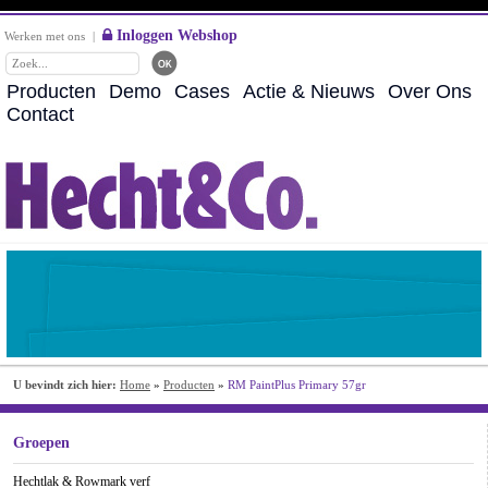
Inloggen Webshop
Werken met ons
|
Producten
Demo
Cases
Actie & Nieuws
Over Ons
Contact
U bevindt zich hier:
Home
»
Producten
»
RM PaintPlus Primary 57gr
Groepen
Hechtlak & Rowmark verf