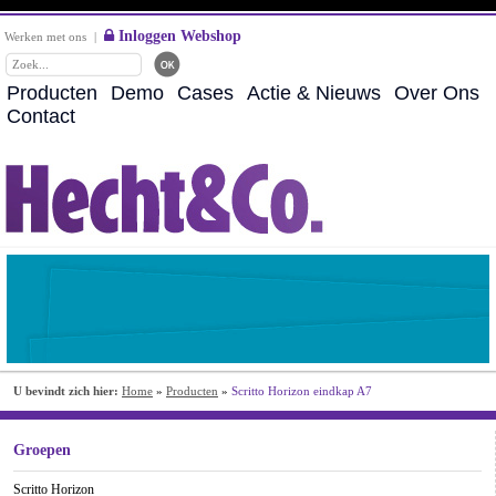
Inloggen Webshop
Werken met ons
|
Producten
Demo
Cases
Actie & Nieuws
Over Ons
Contact
U bevindt zich hier:
Home
»
Producten
»
Scritto Horizon eindkap A7
Groepen
Scritto Horizon