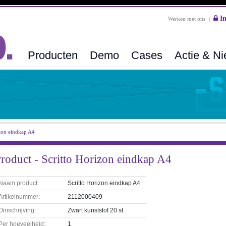
In
Werken met ons
|
Producten
Demo
Cases
Actie & N
izon eindkap A4
roduct - Scritto Horizon eindkap A4
Naam product:
Scritto Horizon eindkap A4
Artikelnummer:
2112000409
Omschrijving:
Zwart kunststof 20 st
Per hoeveelheid:
1