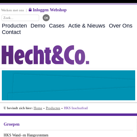
Inloggen Webshop
Werken met ons
|
Producten
Demo
Cases
Actie & Nieuws
Over Ons
Contact
U bevindt zich hier:
Home
»
Producten
»
HKS Inschuifrail
Groepen
HKS Wand- en Hangsystemen