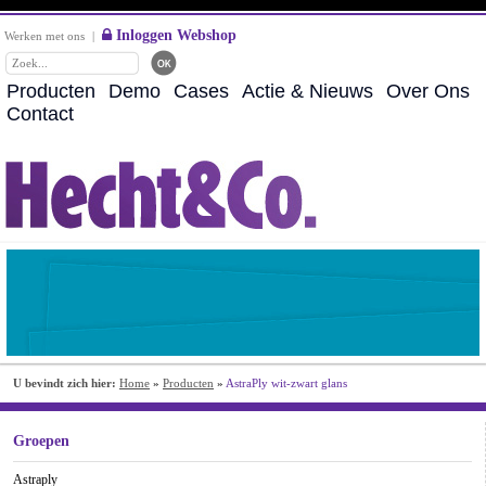
Inloggen Webshop
Werken met ons
|
Producten
Demo
Cases
Actie & Nieuws
Over Ons
Contact
U bevindt zich hier:
Home
»
Producten
»
AstraPly wit-zwart glans
Groepen
Astraply