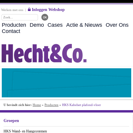
Inloggen Webshop
Werken met ons
|
Producten
Demo
Cases
Actie & Nieuws
Over Ons
Contact
U bevindt zich hier:
Home
»
Producten
»
HKS Kabelset plafond-vloer
Groepen
HKS Wand- en Hangsystemen