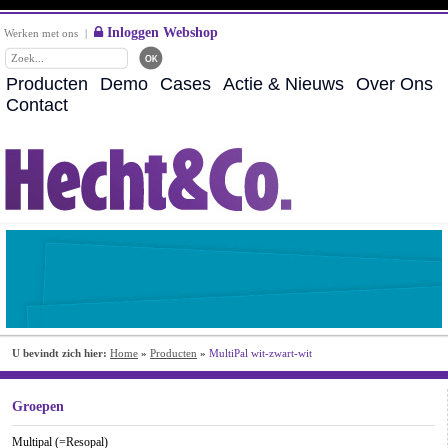
Inloggen Webshop
Werken met ons
|
Producten
Demo
Cases
Actie & Nieuws
Over Ons
Contact
U bevindt zich hier:
Home
»
Producten
»
MultiPal wit-zwart-wit
Groepen
Multipal (=Resopal)