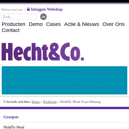
Inloggen Webshop
Werken met ons
|
Producten
Demo
Cases
Actie & Nieuws
Over Ons
Contact
U bevindt zich hier:
Home
»
Producten
»
MultiPly Metal Zwart-Messing
Groepen
MultiPly Metal