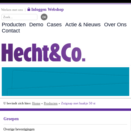
Inloggen Webshop
Werken met ons
|
Producten
Demo
Cases
Actie & Nieuws
Over Ons
Contact
U bevindt zich hier:
Home
»
Producten
»
Zuignap met haakje 50 st
Groepen
Overige bevestigingen