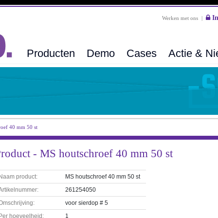
In
Werken met ons
|
Producten
Demo
Cases
Actie & N
oef 40 mm 50 st
roduct - MS houtschroef 40 mm 50 st
Naam product:
MS houtschroef 40 mm 50 st
Artikelnummer:
261254050
Omschrijving:
voor sierdop # 5
Per hoeveelheid:
1