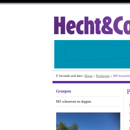
U bevindt zich hier:
Home
»
Producten
»
MS houtschr
P
Groepen
MS schroeven en doppen