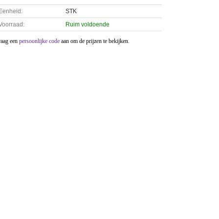
Eenheid:
STK
Voorraad:
Ruim voldoende
raag een
persoonlijke code
aan om de prijzen te bekijken.