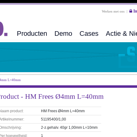
In
Werken met ons
|
Producten
Demo
Cases
Actie & N
Ø4mm L=40mm
Product - HM Frees Ø4mm L=40mm
Naam product:
HM Frees Ø4mm L=40mm
Artikelnummer:
51195400/1,00
Omschrijving:
2-z.gehalv. 40gr 1,00mm L=10mm
Per hoeveelheid:
1