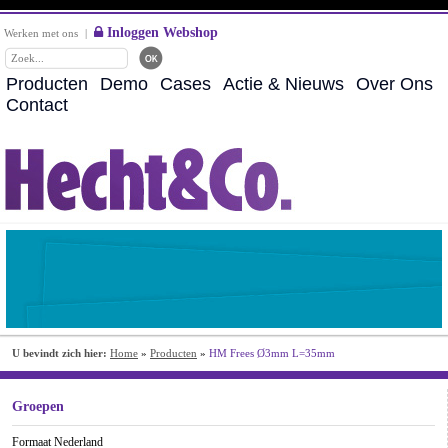
Inloggen Webshop
Werken met ons
|
Producten
Demo
Cases
Actie & Nieuws
Over Ons
Contact
U bevindt zich hier:
Home
»
Producten
»
HM Frees Ø3mm L=35mm
Groepen
Formaat Nederland