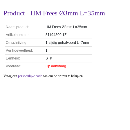
Product - HM Frees Ø3mm L=35mm
Naam product:
HM Frees Ø3mm L=35mm
Artikelnummer:
51194300.1Z
Omschrijving:
1-zijdig gehalveerd L=7mm
Per hoeveelheid:
1
Eenheid:
STK
Voorraad:
Op aanvraag
Vraag een
persoonlijke code
aan om de prijzen te bekijken.