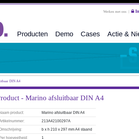
In
Werken met ons
|
Producten
Demo
Cases
Actie & N
uitbaar DIN A4
roduct - Marino afsluitbaar DIN A4
Naam product:
Marino afsluitbaar DIN A4
Artikelnummer:
213A42100297A
Omschrijving:
b x h 210 x 297 mm A4 staand
Per hoeveelheid:
1