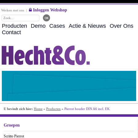
Inloggen Webshop
Werken met ons
|
Producten
Demo
Cases
Actie & Nieuws
Over Ons
Contact
U bevindt zich hier:
Home
»
Producten
»
Pierrot houder DIN A6 incl. EK
Groepen
Scritto Pierrot